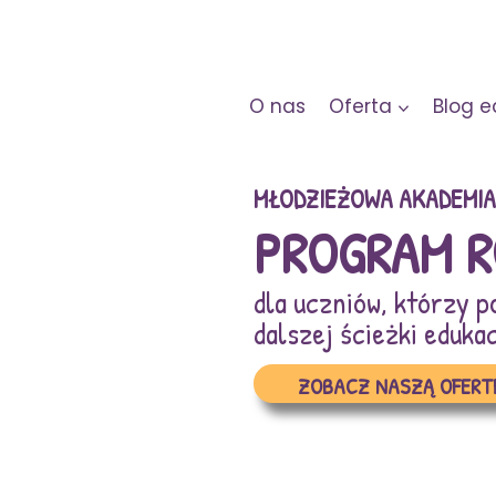
O nas
Oferta
Blog 
MŁODZIEŻOWA AKADEMIA
PROGRAM 
dla uczniów, którzy p
dalszej ścieżki eduka
ZOBACZ NASZĄ OFERT